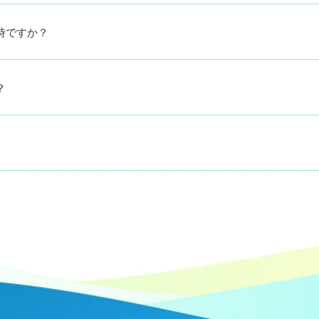
時ですか？
？