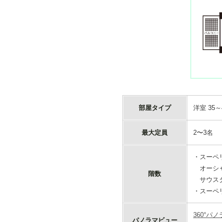
部屋タイプ
洋室 35～
最大定員
2〜3名
・スーペ
オーシャ
階数
サウスタ
・スーペリ
360°パ
パノラマビュー