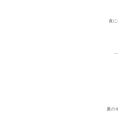
夜に
.
夏の