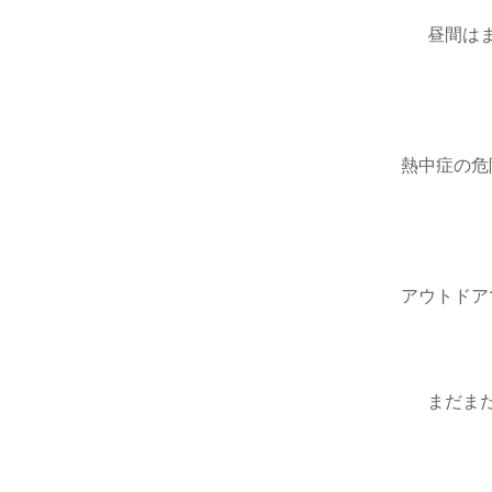
昼間は
熱中症の危
アウトドア
まだま