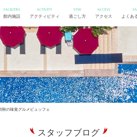
FACILITIES
ACTIVITY
STAY
ACCESS
F
館内施設
アクティビティ
過ごし方
アクセス
よくあ
初秋の味覚グルメビュッフェ
スタッフブログ