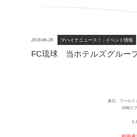
2018.06.28
マハイナニュース！ , イベント情報
FC琉球 当ホテルズグルー
連日、ワールド
沖縄の
６
前田産