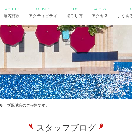
FACILITIES
ACTIVITY
STAY
ACCESS
F
館内施設
アクティビティ
過ごし方
アクセス
よくあ
グループ冠試合のご報告です。
スタッフブログ