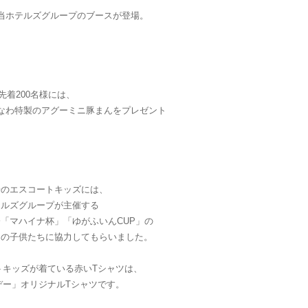
当ホテルズグループのブースが登場。
先着200名様には、
なわ特製のアグーミニ豚まんをプレゼント
場のエスコートキッズには、
テルズグループが主催する
「マハイナ杯」「ゆがふいんCUP」の
ムの子供たちに協力してもらいました。
トキッズが着ている赤いTシャツは、
デー」オリジナルTシャツです。