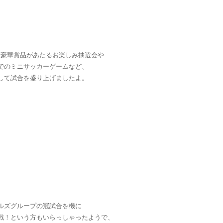
ど豪華賞品があたるお楽しみ抽選会や
でのミニサッカーゲームなど、
して試合を盛り上げましたよ。
ルズグループの冠試合を機に
戦！という方もいらっしゃったようで、