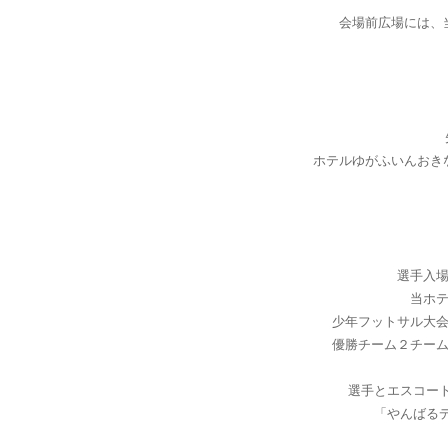
会場前広場には、
ホテルゆがふいんおき
選手入
当ホ
少年フットサル大会
優勝チーム２チー
選手とエスコー
「やんばる