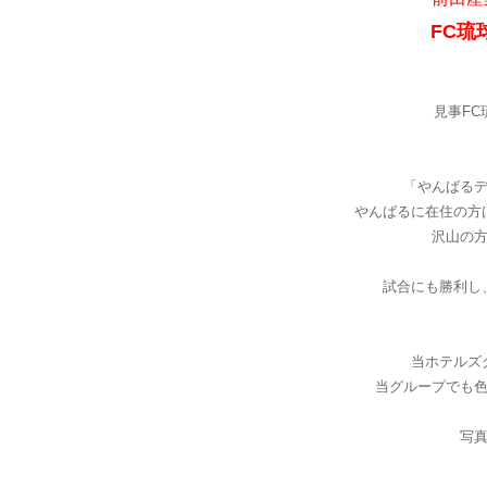
FC琉
見事FC
「やんばる
やんばるに在住の方
沢山の
試合にも勝利し
当ホテルズ
当グループでも
写